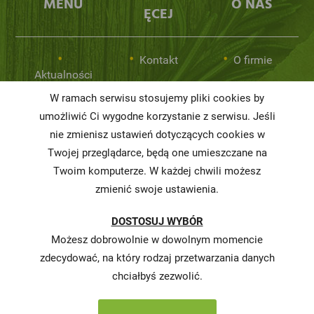
MENU
O NAS
ĘCEJ
Kontakt
O firmie
Aktualności
Newsletter
Nasze
W ramach serwisu stosujemy pliki cookies by
Poznaj nas
sklepy
umożliwić Ci wygodne korzystanie z serwisu. Jeśli
Polityka
prywatności
nie zmienisz ustawień dotyczących cookies w
Współpraca
Twojej przeglądarce, będą one umieszczane na
Regulamin
Twoim komputerze. W każdej chwili możesz
Korzyści
serwisu
zmienić swoje ustawienia.
Etapy
Ochrona
DOSTOSUJ WYBÓR
rekrutacji
danych
osobowych
Możesz dobrowolnie w dowolnym momencie
zdecydować, na który rodzaj przetwarzania danych
Ochrona
chciałbyś zezwolić.
danych
osobowych -